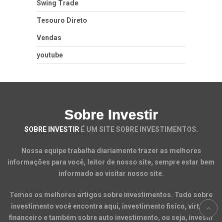
Swing Trade
Tesouro Direto
Vendas
youtube
Sobre Investir
SOBRE INVESTIR
É UM SITE SOBRE INVESTIMENTOS.
Nossa equipe trabalha diariamente trazer as melhores
informações para você, leitor de nosso site, sempre estar bem
informado ao visitar nosso site.
Temos os melhores artigos sobre investimentos. Tudo sobre
investimento você encontra aqui, investimento fisíco, virtual,
financeiro e também sobre auto investimento, ou seja, investir