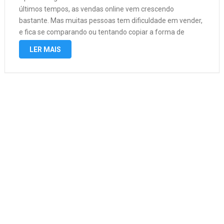
últimos tempos, as vendas online vem crescendo
bastante. Mas muitas pessoas tem dificuldade em vender,
e fica se comparando ou tentando copiar a forma de
venda do concorrente, e não é por ai que você vai ter …
LER MAIS