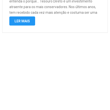
entenda o porque… Tesouro Direto é um investimento
atraente para os mais conservadores. Nos últimos anos,
tem recebido cada vez mais atenção e costuma ser uma
“porta de entrada” para quem quer começar a investir. Mas
LER MAIS
com tantas …