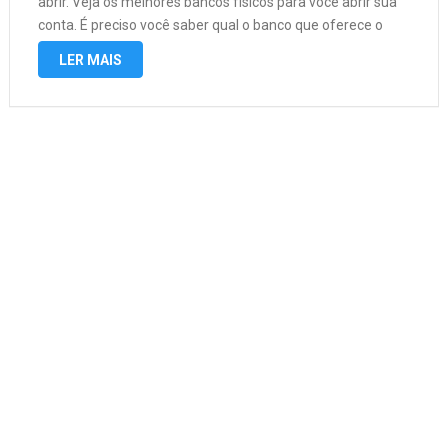
abrir. Veja os melhores bancos físicos para você abrir sua
conta. É preciso você saber qual o banco que oferece o
melhor crédito, limite, empréstimo, taxa para …
LER MAIS