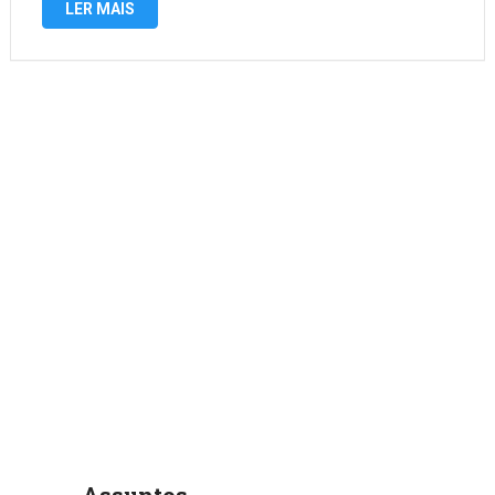
LER MAIS
serviços para clientes em …
Assuntos