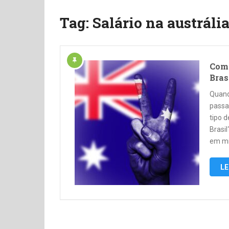
Tag:
Salário na austráli
Como
Bras
Quand
passa
tipo 
Brasil
em mi
LE