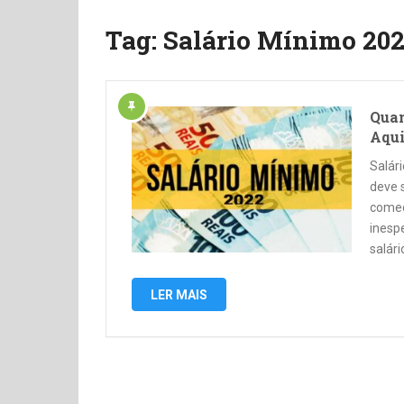
Tag:
Salário Mínimo 202
Quan
Aqui
Salár
deve 
começ
inesp
salári
LER MAIS