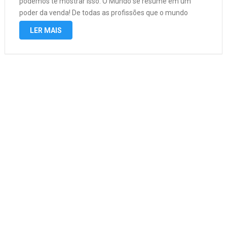
podemos te mostrar isso. O Mundo se resume em um
poder da venda! De todas as profissões que o mundo
impõe ao trabalhador se resume …
LER MAIS