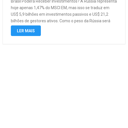
Brasil Poderá Receber Investimentos? A Rússia representa
hoje apenas 1,47% do MSCI EM, mas isso se traduz em
US$ 5,9 bilhões em investimentos passivos e US$ 21,2
bilhões de gestores ativos. Como o peso da Rússia será
redistribuído entre os outros membros do índice, o
LER MAIS
relatório …