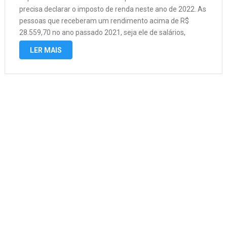
precisa declarar o imposto de renda neste ano de 2022. As
pessoas que receberam um rendimento acima de R$
28.559,70 no ano passado 2021, seja ele de salários,
pensões, e alugueis deveram prestar contas, declarando
LER MAIS
seu imposto de …