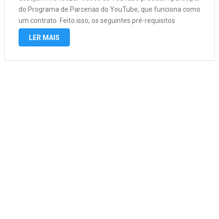
do Programa de Parcerias do YouTube, que funciona como
um contrato. Feito isso, os seguintes pré-requisitos
precisam ser atendidos: O canal deve ter pelo menos 1.000
LER MAIS
inscritos e pelo menos …