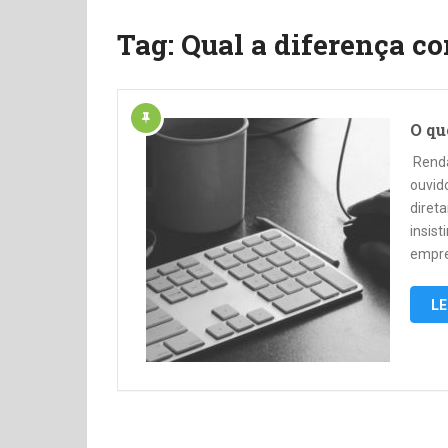
Tag:
Qual a diferença c
O qu
Renda
ouvido
diret
insis
empre
LE