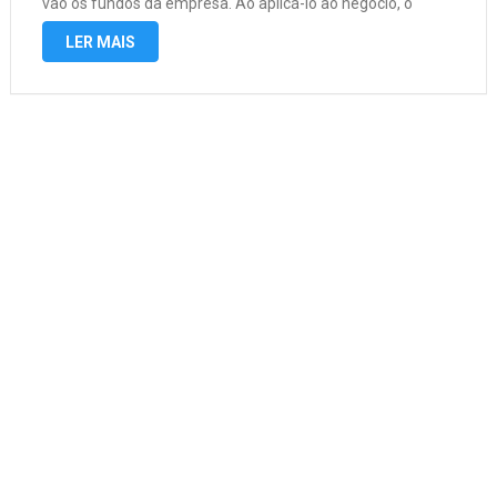
vão os fundos da empresa. Ao aplicá-lo ao negócio, o
administrador buscará otimizar seu investimento para que
LER MAIS
a empresa busque a melhoria contínua …