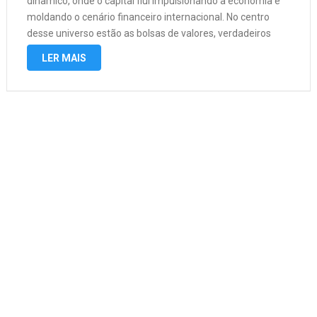
dinâmico, onde o capital flui impulsionando a economia e
moldando o cenário financeiro internacional. No centro
desse universo estão as bolsas de valores, verdadeiros
colossos que facilitam a negociação de ações, títulos e
LER MAIS
outros ativos, conectando …