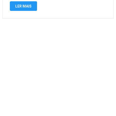
staking e criptomoedas, bem como NFTs, cartões de débito
LER MAIS
e muito mais. A bolsa foi estabelecida …