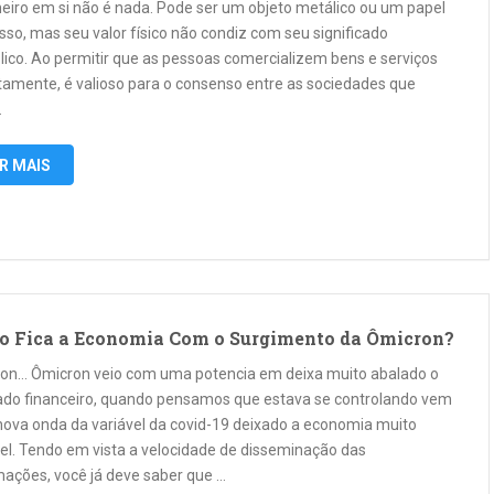
heiro em si não é nada. Pode ser um objeto metálico ou um papel
sso, mas seu valor físico não condiz com seu significado
lico. Ao permitir que as pessoas comercializem bens e serviços
etamente, é valioso para o consenso entre as sociedades que
…
R MAIS
 Fica a Economia Com o Surgimento da Ômicron?
on… Ômicron veio com uma potencia em deixa muito abalado o
do financeiro, quando pensamos que estava se controlando vem
nova onda da variável da covid-19 deixado a economia muito
vel. Tendo em vista a velocidade de disseminação das
mações, você já deve saber que …