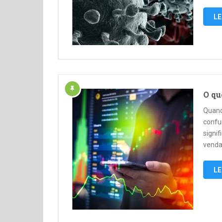
LE
O qu
Quand
confu
signi
venda
LE