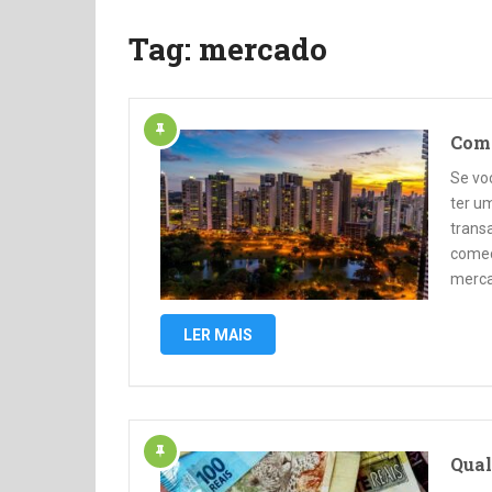
Tag:
mercado
Como
Se vo
ter u
transa
começ
merca
LER MAIS
Qual