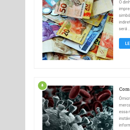
O din
impre
simbó
indir
será 
LE
Como
Ômicr
merca
essa 
instá
infor