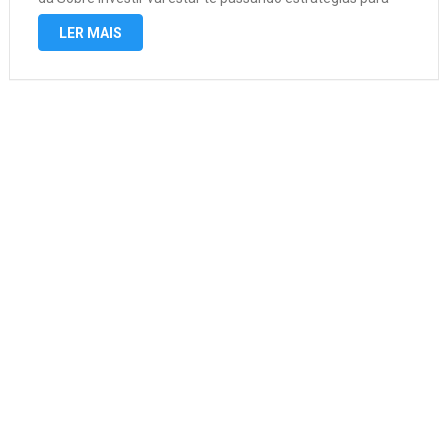
aumentar seu limite do cartão sendo ele …
LER MAIS