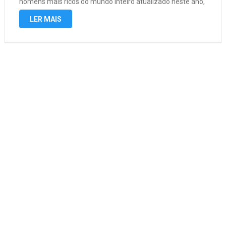
homens mais ricos do mundo inteiro atualizado neste ano,
fontes atualizada em janeiro de 2022. Vamos la então …
LER MAIS