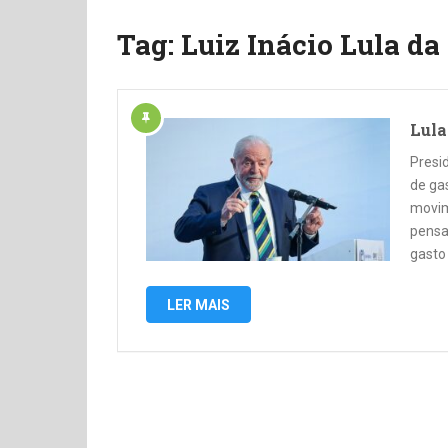
Tag:
Luiz Inácio Lula da
Lula
Presid
de ga
movime
pensa
gasto
LER MAIS