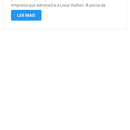
empresa que administra a Loius Vuitton. A perca da
fortuna de Elon foi bastante rápida ates …
LER MAIS