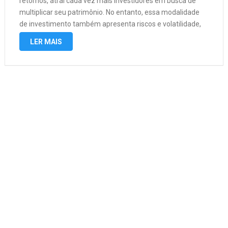
retornos, atrai cada vez mais investidores em busca de
multiplicar seu patrimônio. No entanto, essa modalidade
de investimento também apresenta riscos e volatilidade,
que podem gerar perdas significativas se não forem
LER MAIS
adequadamente compreendidos e gerenciados. Neste …