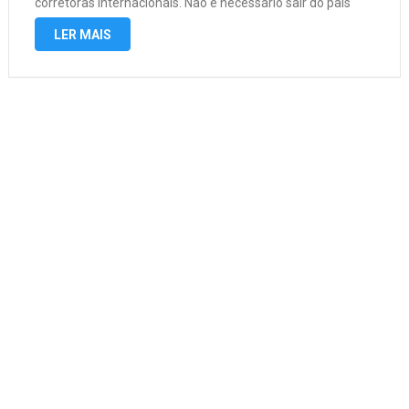
corretoras internacionais. Não é necessário sair do país
para se aplicar este investimento, onde e mora mesmo
LER MAIS
consegue fazer …