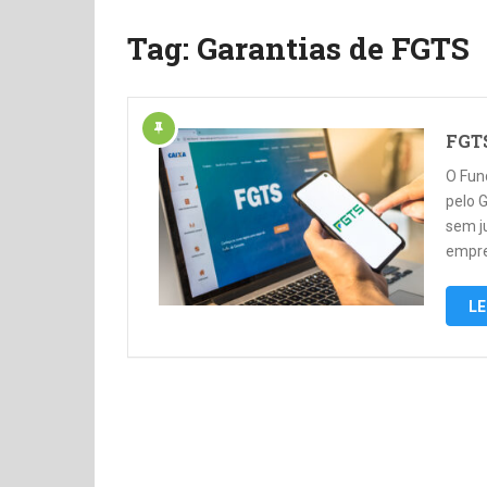
Tag:
Garantias de FGTS
FGTS
O Fun
pelo 
sem j
empre
LE