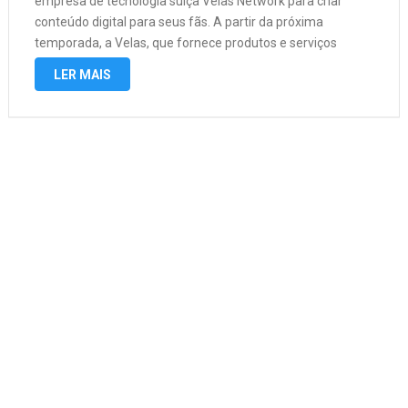
empresa de tecnologia suíça Velas Network para criar
conteúdo digital para seus fãs. A partir da próxima
temporada, a Velas, que fornece produtos e serviços
digitais, se tornará parceira da equipe Ferrari de Fórmula 1.
LER MAIS
Além disso, …