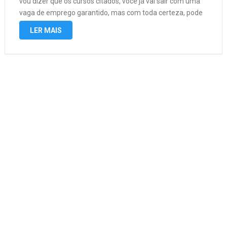
vou dizer que os cursos citados, você já vai sair com uma
vaga de emprego garantido, mas com toda certeza, pode
conseguir. Vamos lá listamos alguns; medicina …
LER MAIS