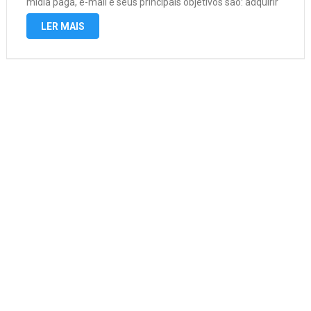
mídia paga, e-mail e seus principais objetivos são: adquirir
clientes, desenvolver uma marca e se conectar com o
LER MAIS
público-alvo. O …