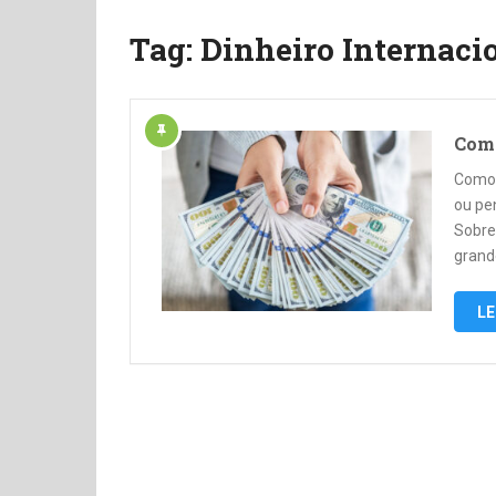
Tag:
Dinheiro Internaci
Como
Como 
ou pe
Sobre
grand
LE