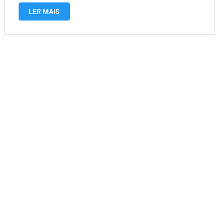
staking e criptomoedas, bem como NFTs, cartões de débito
LER MAIS
e muito mais. A bolsa foi estabelecida …