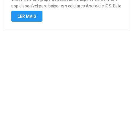
app disponível para baixar em celulares Android e iOS. Este
App permite que o usuário possa fazer compras …
LER MAIS