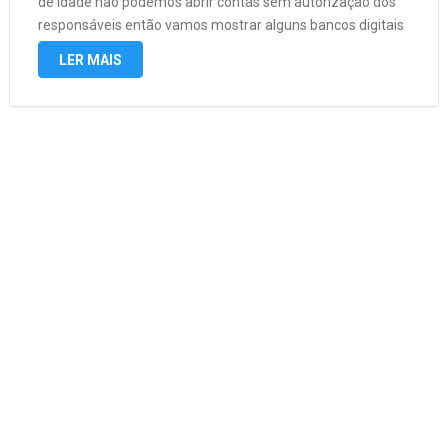
de idade não podemos abrir contas sem autorização dos
responsáveis então vamos mostrar alguns bancos digitais
que você pode abrir a sua conta com a autorização dos
LER MAIS
seus …