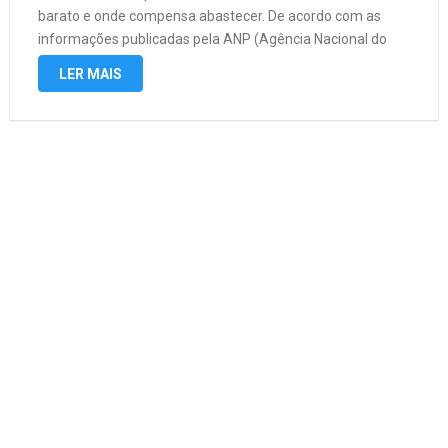
barato e onde compensa abastecer. De acordo com as
informações publicadas pela ANP (Agência Nacional do
Petróleo, Gás Natural e Biocombustíveis) o valor do
LER MAIS
combustível subiu e …