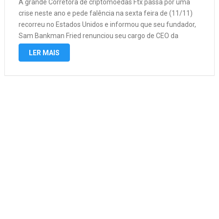
A grande Corretora de criptomoedas Ftx passa por uma
crise neste ano e pede falência na sexta feira de (11/11)
recorreu no Estados Unidos e informou que seu fundador,
Sam Bankman Fried renunciou seu cargo de CEO da
empresa. “A FTX Trading e aproximadamente 130
LER MAIS
empresas …