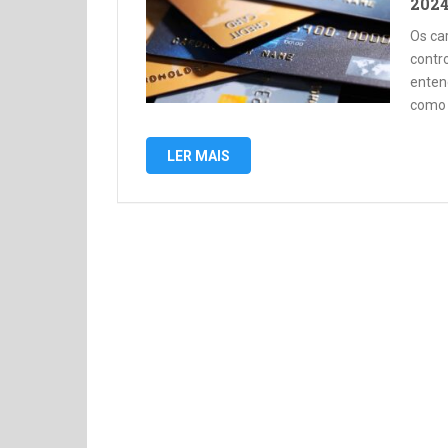
202
Os ca
contro
enten
como 
LER MAIS