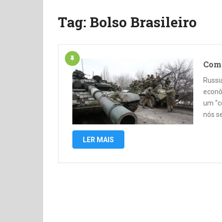
Tag:
Bolso Brasileiro
Como
Russi
econô
um “c
nós s
LER MAIS