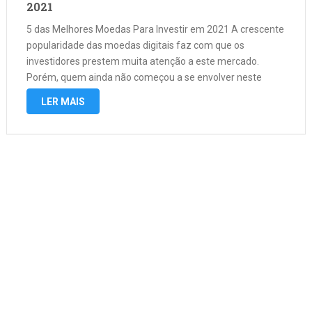
2021
5 das Melhores Moedas Para Investir em 2021 A crescente
popularidade das moedas digitais faz com que os
investidores prestem muita atenção a este mercado.
Porém, quem ainda não começou a se envolver neste
campo pode ter dúvidas, pois existem várias das
LER MAIS
criptomoedas mais valiosas, e …