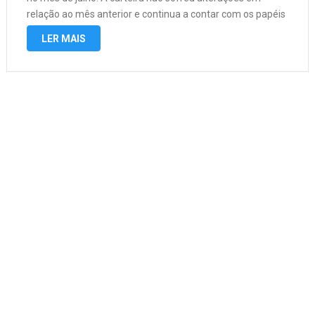
relação ao mês anterior e continua a contar com os papéis
das seguintes empresas: Auren (AURE3): A Auren é uma
LER MAIS
empresa brasileira …