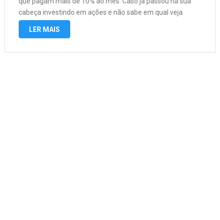
que pagam mais de 10% ao mês. Caso já passou na sua
cabeça investindo em ações e não sabe em qual veja
conheça essas 3 ações; EDP ​​BRASIL …
LER MAIS