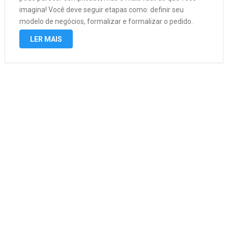
imagina! Você deve seguir etapas como: definir seu
modelo de negócios, formalizar e formalizar o pedido.
Mas, para te ajudar, abrimos um CNPJ passo a …
LER MAIS