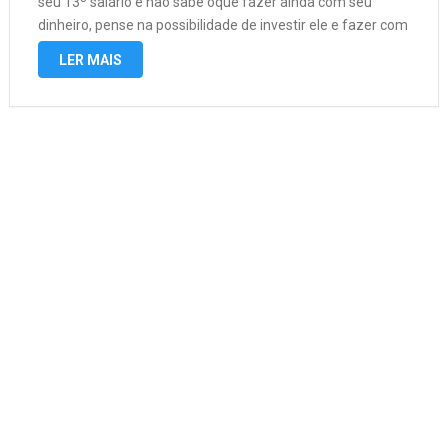
seu 13º salário e não sabe oque fazer ainda com seu
dinheiro, pense na possibilidade de investir ele e fazer com
que ele renda mais para …
LER MAIS