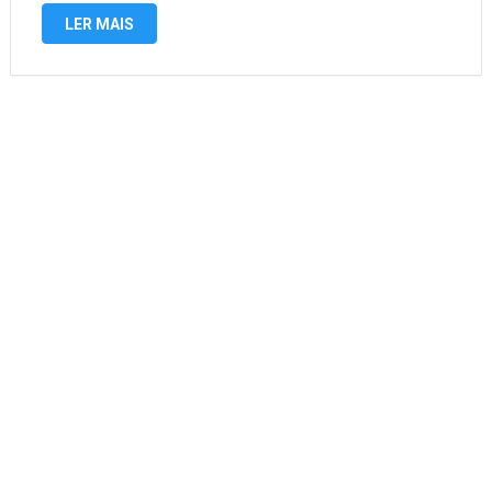
poupança da caixa. Quanto rende 1 milhão …
LER MAIS